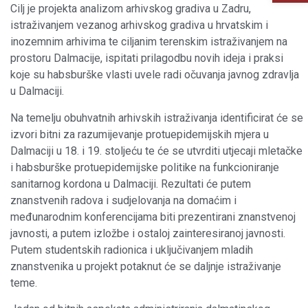
Cilj je projekta analizom arhivskog gradiva u Zadru,
istraživanjem vezanog arhivskog gradiva u hrvatskim i
inozemnim arhivima te ciljanim terenskim istraživanjem na
prostoru Dalmacije, ispitati prilagodbu novih ideja i praksi
koje su habsburške vlasti uvele radi očuvanja javnog zdravlja
u Dalmaciji.
Na temelju obuhvatnih arhivskih istraživanja identificirat će se
izvori bitni za razumijevanje protuepidemijskih mjera u
Dalmaciji u 18. i 19. stoljeću te će se utvrditi utjecaji mletačke
i habsburške protuepidemijske politike na funkcioniranje
sanitarnog kordona u Dalmaciji. Rezultati će putem
znanstvenih radova i sudjelovanja na domaćim i
međunarodnim konferencijama biti prezentirani znanstvenoj
javnosti, a putem izložbe i ostaloj zainteresiranoj javnosti.
Putem studentskih radionica i uključivanjem mladih
znanstvenika u projekt potaknut će se daljnje istraživanje
teme.