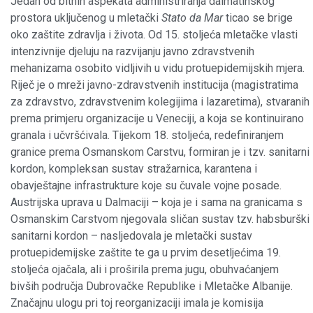
Jedan od bitnih aspekata administriranja dalmatinskog
prostora uključenog u mletački
Stato da Mar
ticao se brige
oko zaštite zdravlja i života. Od 15. stoljeća mletačke vlasti
intenzivnije djeluju na razvijanju javno zdravstvenih
mehanizama osobito vidljivih u vidu protuepidemijskih mjera.
Riječ je o mreži javno-zdravstvenih institucija (magistratima
za zdravstvo, zdravstvenim kolegijima i lazaretima), stvaranih
prema primjeru organizacije u Veneciji, a koja se kontinuirano
granala i učvršćivala. Tijekom 18. stoljeća, redefiniranjem
granice prema Osmanskom Carstvu, formiran je i tzv. sanitarni
kordon, kompleksan sustav stražarnica, karantena i
obavještajne infrastrukture koje su čuvale vojne posade.
Austrijska uprava u Dalmaciji – koja je i sama na granicama s
Osmanskim Carstvom njegovala sličan sustav tzv. habsburški
sanitarni kordon – nasljedovala je mletački sustav
protuepidemijske zaštite te ga u prvim desetljećima 19.
stoljeća ojačala, ali i proširila prema jugu, obuhvaćanjem
bivših područja Dubrovačke Republike i Mletačke Albanije.
Značajnu ulogu pri toj reorganizaciji imala je komisija