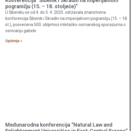
Konferencija “Šibenik i Skradin na imperijalnom
pograničju (15. – 18. stoljeće)”
U Šibeniku se od 4. do 5. 4. 2025. održavala znanstvena
konferencija Šibenik i Skradin na imperijalnom pograničju (15. – 18.
st.), posvećena 500. obljetnici mletačko-osmanskog sporazuma o
osnivanju gabele
Opširnije »
Međunarodna konferencija “Natural Law and
Enlightenment Universities in East-Central Europe”