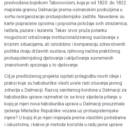
predvođena bojnikom Taborovićem, koja je od 1820. do 1822.
mapirala granicu Dalmacije prema osmanskim područjima u
svrhu reorganizacije protuepidemijske zaštite. Navedene su
karte popraćene opisima i popisima položaja svih stražarnica,
raštela, pazara i lazareta. Takav izvor pruža potanku
mogućnost istraživanja institucionaliziranog suočavanja s
kriznim situacijama, ali istodobno i komparaciju zdravstvenih
politika dvaju državnih sustava, njihovog načina praktičnog
protuepidemijskog djelovanja i uključivanja suvremenih
znanstvenih spoznaja u to djelovanje.
Cilj je predloženog projekta ispitati prilagodbu novih ideja i
praksi koje su habsburške vlasti uvele radi očuvanja javnog
zdravlja u Dalmaciji. Razvoj sanitarnog kordona u Dalmaciji za
habsburške uprave razmatrat će se kroz sljedeća pitanja: u
kojoj je mjeri nova habsburška uprava u Dalmaciji preuzimala
rješenja Mletačke Republike vezana uz protuepidemijske
mjere? U kojoj ih je mjeri mijenjala prema vlastitim potrebama
i iskustvima, i kakve je metode koristila u radu javne uprave